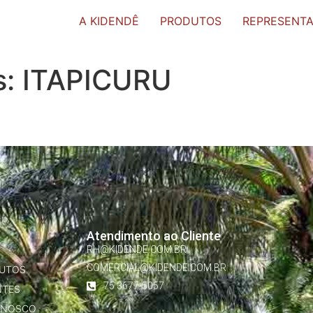
A KIDENDÊ
PRODUTOS
REPRESENT
s:
ITAPICURU
Atendimento ao Cliente
RH@KIDENDE.COM.BR
COMERCIAL@KIDENDE.COM.BR
UTOS
75 3677-5057
NTES
ONOSCO